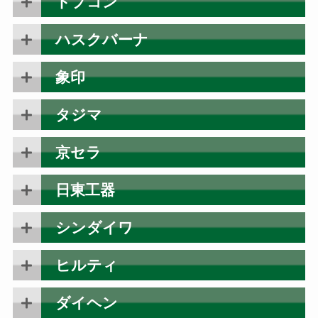
トプコン
ハスクバーナ
象印
タジマ
京セラ
日東工器
シンダイワ
ヒルティ
ダイヘン